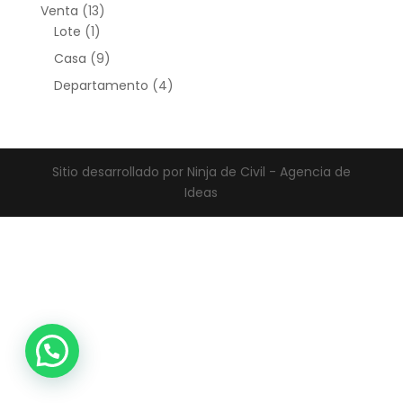
13
Venta
13
1
productos
Lote
1
producto
9
Casa
9
productos
4
Departamento
4
productos
Sitio desarrollado por Ninja de Civil - Agencia de
Ideas